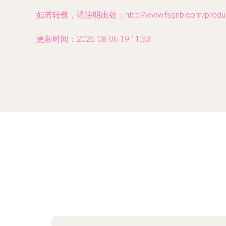
如若转载，请注明出处：http://www.fsgnb.com/product
更新时间：2026-08-06 19:11:33