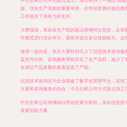
中百生鲜公司中式面点加工厂成功举办了一场以“技
级、优化生产流程的重要举措。在劳动竞赛的激烈氛
工作提供了强有力的支持。
大赛现场，来自各生产线的面点师傅同台竞技，从和
作规范进行综合评分，最终评选出多位技能标兵。这
值得一提的是，本次大赛特别引入了信息技术咨询服
监控与分析。咨询服务帮助优化了生产流程，减少了
在保证产品质量的显著提高了产能。
信息技术咨询还为企业搭建了数字化管理平台，实现
大赛和咨询服务的结合，中百生鲜公司中式面点加工
中百生鲜公司将继续以劳动竞赛为契机，深化信息技
发展贡献力量。