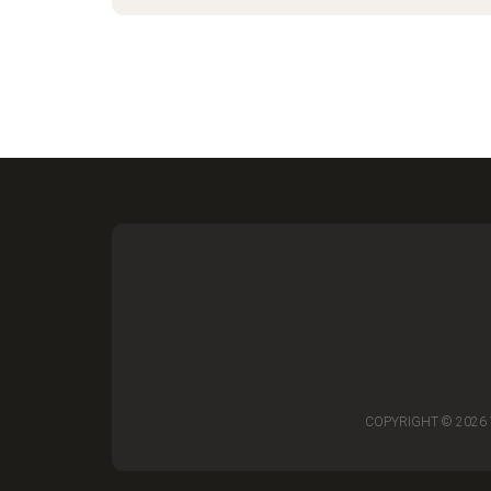
COPYRIGHT © 2026