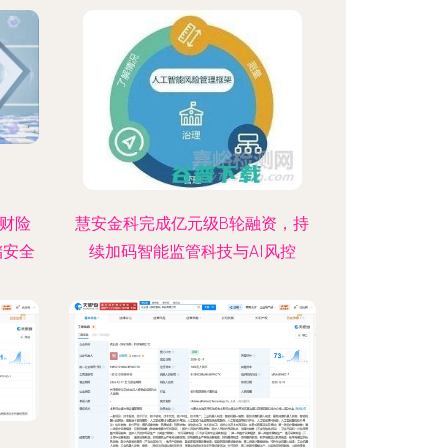
财险
慧安金科完成亿元级B轮融资，持
储安全
续加码智能监管科技与AI风控