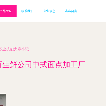
产品大全
联系我们
企业信息
访客留言
职业技能大赛小记
百生鲜公司中式面点加工厂