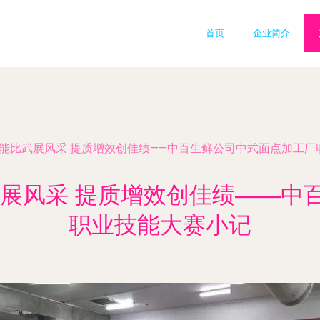
首页
企业简介
技能比武展风采 提质增效创佳绩——中百生鲜公司中式面点加工厂
武展风采 提质增效创佳绩——中
职业技能大赛小记