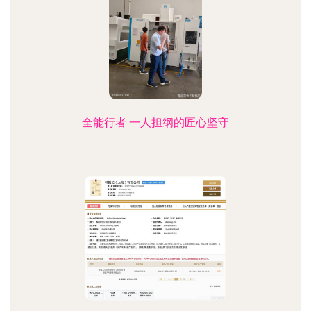
全能行者 一人担纲的匠心坚守