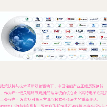
在政策扶持与技术革新双轮驱动下，中国储能产业正经历深刻转
型。作为产业链关键环节,电池管理系统的核心企业高特电子近期
动上会程序,引发市场对第三方BMS模式价值潜力的重新评估。
n\n### 1. 业绩稳定增长：双位数飞跃为基石\n根据监事会报告与