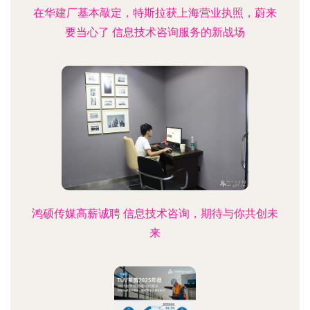
在华建厂基本敲定，特斯拉获上海营业执照，蔚来
要当心了 信息技术咨询服务的新战场
鸿硕传媒高薪诚聘 信息技术咨询，期待与你共创未
来