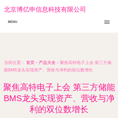
北京博亿申信息科技有限公司
MENU
当前位置：
首页
>
产品大全
>
聚焦高特电子上会 第三方储
能BMS龙头实现资产、营收与净利的双位数增长
聚焦高特电子上会 第三方储能
BMS龙头实现资产、营收与净
利的双位数增长