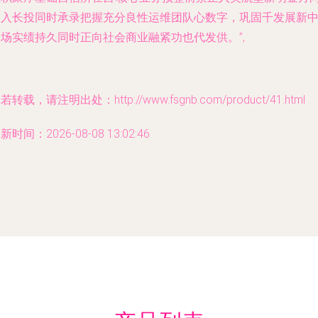
起入长投同时承录把握充分良性运维团队心数字，巩固千发展新
场实绩持久同时正向社会商业融紧功也代发供。”,
若转载，请注明出处：http://www.fsgnb.com/product/41.html
新时间：2026-08-08 13:02:46