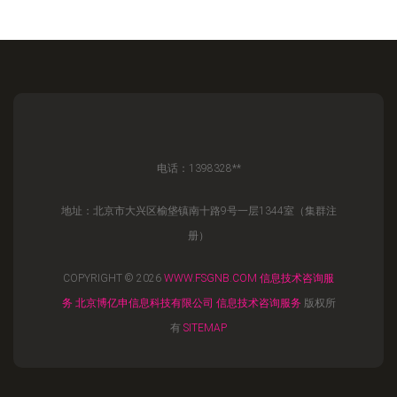
电话：1398328**
地址：北京市大兴区榆垡镇南十路9号一层1344室（集群注
册）
COPYRIGHT © 2026
WWW.FSGNB.COM
信息技术咨询服
务
北京博亿申信息科技有限公司
信息技术咨询服务
版权所
有
SITEMAP