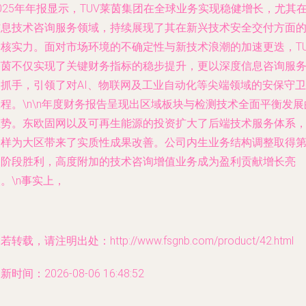
025年年报显示，TUV莱茵集团在全球业务实现稳健增长，尤其
信息技术咨询服务领域，持续展现了其在新兴技术安全交付方面
硬核实力。面对市场环境的不确定性与新技术浪潮的加速更迭，TU
莱茵不仅实现了关键财务指标的稳步提升，更以深度信息咨询服
为抓手，引领了对AI、物联网及工业自动化等尖端领域的安保守卫
程。\n\n年度财务报告呈现出区域板块与检测技术全面平衡发展
态势。东欧固网以及可再生能源的投资扩大了后端技术服务体系
同样为大区带来了实质性成果改善。公司内生业务结构调整取得
二阶段胜利，高度附加的技术咨询增值业务成为盈利贡献增长亮
。\n事实上，
若转载，请注明出处：http://www.fsgnb.com/product/42.html
新时间：2026-08-06 16:48:52