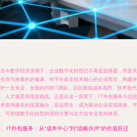
在当今数字经济浪潮下，企业数字化转型已不再是选择题，而是
乎生存与发展的必修课。对于许多非技术核心的企业而言，构建
维护一支专业、全面的内部IT团队，往往面临成本高昂、技术迭代
快、人才难觅等现实挑战。正是在这一背景下，
IT外包服务
与
信
技术咨询服务
的深度融合，应运而生，成为驱动企业实现高效、
稳、可持续数字化转型的强劲引擎与全方位专业支持体系。
一、IT外包服务：从“成本中心”到“战略伙伴”的价值跃迁