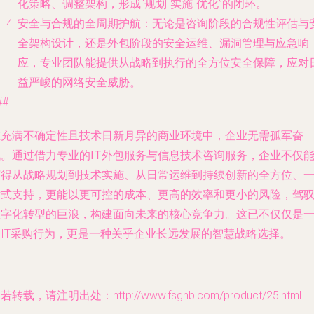
化策略、调整架构，形成“规划-实施-优化”的闭环。
安全与合规的全周期护航
：无论是咨询阶段的合规性评估与
全架构设计，还是外包阶段的安全运维、漏洞管理与应急响
应，专业团队能提供从战略到执行的全方位安全保障，应对
益严峻的网络安全威胁。
##
在充满不确定性且技术日新月异的商业环境中，企业无需孤军奋
战。通过借力专业的
IT外包服务
与
信息技术咨询服务
，企业不仅
获得从战略规划到技术实施、从日常运维到持续创新的全方位、
站式支持，更能以更可控的成本、更高的效率和更小的风险，驾
数字化转型的巨浪，构建面向未来的核心竞争力。这已不仅仅是
种IT采购行为，更是一种关乎企业长远发展的智慧战略选择。
若转载，请注明出处：http://www.fsgnb.com/product/25.html